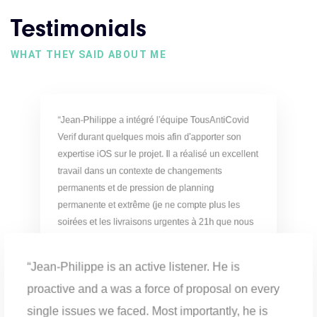
Testimonials
WHAT THEY SAID ABOUT ME
“Jean-Philippe a intégré l'équipe TousAntiCovid
Verif durant quelques mois afin d'apporter son
expertise iOS sur le projet. Il a réalisé un excellent
travail dans un contexte de changements
permanents et de pression de planning
permanente et extrême (je ne compte plus les
soirées et les livraisons urgentes à 21h que nous
avons pu vivre...). Malgré cela, nous avons
travaillé dans une bonne ambiance et développer
“Jean-Philippe is an active listener. He is
une confiance mutuelle. Vous l'aurez compris, je
proactive and a was a force of proposal on every
recommande Jean-Philippe pour ses qualités
techniques mais également pour son esprit
single issues we faced. Most importantly, he is