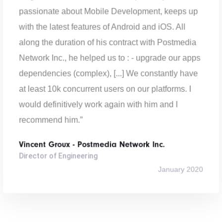
d'équipe.”
passionate about Mobile Development, keeps up
Guillaume Baës - IN Groupe
with the latest features of Android and iOS. All
August 2021
Directeur Développement & Intégration
along the duration of his contract with Postmedia
“Jean-Philippe a assuré le développement de
Network Inc., he helped us to : - upgrade our apps
notre application sur IOS et Android, et a fait
preuve de beaucoup de professionnalisme,
dependencies (complex), [...] We constantly have
d'implication et de flexibilité pour la mise en place
at least 10k concurrent users on our platforms. I
de ce projet difficile. Merci Jean-Philippe !”
would definitively work again with him and I
Nicolas Moalic - CNCI SERVICES
January 2020
recommend him.”
Product Owner
Vincent Groux - Postmedia Network Inc.
Director of Engineering
January 2020